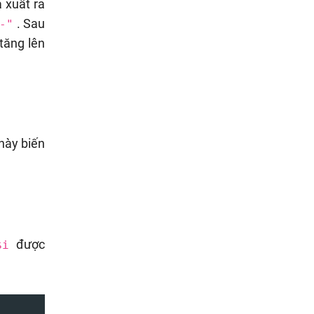
 xuất ra
. Sau
-"
tăng lên
này biến
được
$i