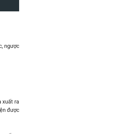
ục, ngược
 xuất ra
kiện được