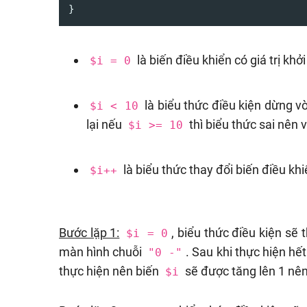
}
là biến điều khiển có giá trị khở
$i = 0
là biểu thức điều kiện dừng v
$i < 10
lại nếu
thì biểu thức sai nên 
$i >= 10
là biểu thức thay đổi biến điều kh
$i++
Bước lặp 1:
, biểu thức điều kiện sẽ 
$i = 0
màn hình chuỗi
. Sau khi thực hiện hế
"0 -"
thực hiện nên biến
sẽ được tăng lên 1 nên
$i