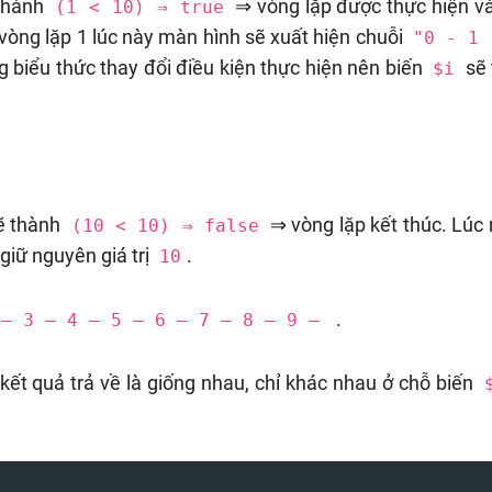
 thành
⇒ vòng lặp được thực hiện và
(1 < 10) ⇒ true
ở vòng lặp 1 lúc này màn hình sẽ xuất hiện chuỗi
"0 - 1 
g biểu thức thay đổi điều kiện thực hiện nên biến
sẽ 
$i
sẽ thành
⇒ vòng lặp kết thúc. Lúc 
(10 < 10) ⇒ false
giữ nguyên giá trị
.
10
.
 – 3 – 4 – 5 – 6 – 7 – 8 – 9 –
và kết quả trả về là giống nhau, chỉ khác nhau ở chỗ biến