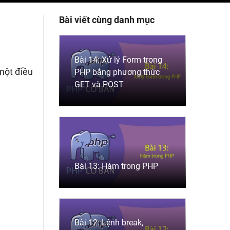
Bài viết cùng danh mục
Bài 14: Xử lý Form trong
 một điều
PHP bằng phương thức
GET và POST
Bài 13: Hàm trong PHP
Bài 12: Lệnh break,