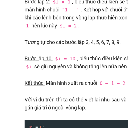
Bước lặp 2:
, biểu thức điều kiện sẽ
$i = 1
màn hình chuỗi
. Kết hợp với chuỗi 
"1 – "
khi các lệnh bên trong vòng lặp thực hiện xon
nên lúc này
.
1
$i = 2
Tương tự cho các bước lặp 3, 4, 5, 6, 7, 8, 9.
Bước lặp 10:
, biểu thức điều kiện 
$i = 10
sẽ giữ nguyên và không tăng lên nữa nên 
$i
Kết thúc:
Màn hình xuất ra chuỗi
0 – 1 – 2
Với ví dụ trên thì ta có thể viết lại như sau 
gán giá trị ở ngoài vòng lặp.
$i
 = 
0
;
