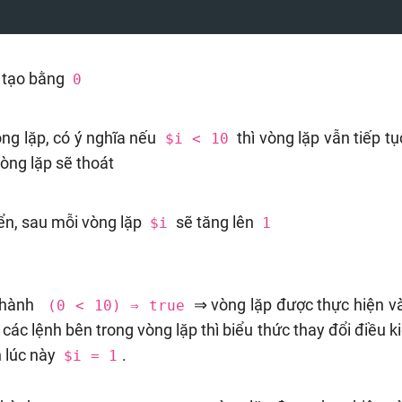
i tạo bằng
0
òng lặp, có ý nghĩa nếu
thì vòng lặp vẫn tiếp t
$i < 10
vòng lặp sẽ thoát
iển, sau mỗi vòng lặp
sẽ tăng lên
$i
1
thành
⇒ vòng lặp được thực hiện và
(0 < 10) ⇒ true
t các lệnh bên trong vòng lặp thì biểu thức thay đổi điều 
 lúc này
.
$i = 1