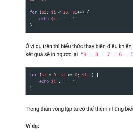
for
 (
$i
; 
$i
 < 
10
; 
$i
++) {

echo
$i
 . 
' - '
;

}
Ở ví dụ trên thì biểu thức thay biến điều khiể
kết quả sẽ in ngược lại
"9 - 8 - 7 - 6 - 
for
 (
$i
 = 
9
; 
$i
 >= 
0
; 
$i
--) {

echo
$i
 . 
' - '
;

}
Trong thân vòng lặp ta có thể thêm những bi
Ví dụ: