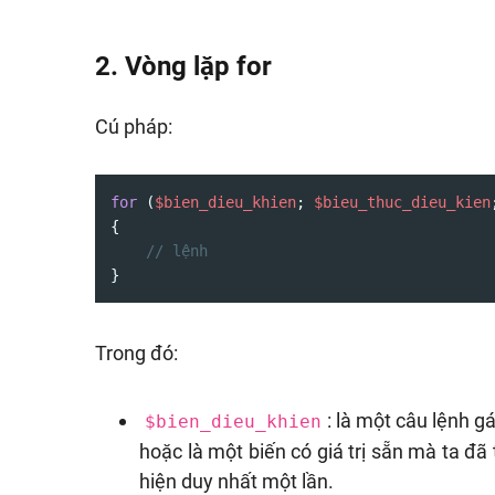
2. Vòng lặp for
Cú pháp:
for
 (
$bien_dieu_khien
; 
$bieu_thuc_dieu_kien
{

// lệnh
}
Trong đó:
: là một câu lệnh g
$bien_dieu_khien
hoặc là một biến có giá trị sẵn mà ta đã
hiện duy nhất một lần.