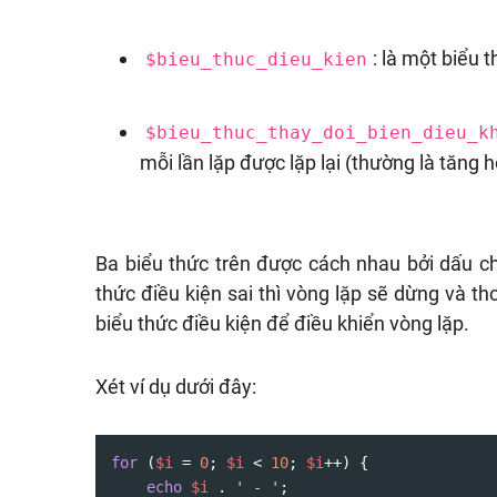
: là một biểu 
$bieu_thuc_dieu_kien
$bieu_thuc_thay_doi_bien_dieu_k
mỗi lần lặp được lặp lại (thường là tăng h
Ba biểu thức trên được cách nhau bởi dấu ch
thức điều kiện sai thì vòng lặp sẽ dừng và th
biểu thức điều kiện để điều khiển vòng lặp.
Xét ví dụ dưới đây:
for
 (
$i
 = 
0
; 
$i
 < 
10
; 
$i
++) {

echo
$i
 . 
' - '
;
