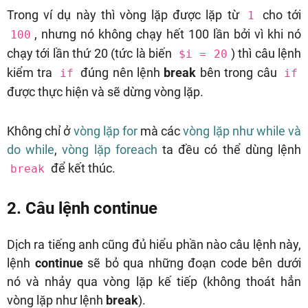
Trong ví dụ này thì vòng lặp được lặp từ
cho tới
1
, nhưng nó không chạy hết 100 lần bởi vì khi nó
100
chạy tới lần thứ 20 (tức là biến
) thì câu lệnh
$i = 20
kiểm tra
đúng nên lệnh
break
bên trong câu
if
if
được thực hiện và sẽ dừng vòng lặp.
Không chỉ ở
vòng lặp for
mà các
vòng lặp như while và
do while
,
vòng lặp foreach
ta đều có thể dùng lệnh
để kết thúc.
break
2. Câu lệnh continue
Dịch ra tiếng anh cũng đủ hiểu phần nào câu lệnh này,
lệnh
continue
sẽ bỏ qua những đoạn code bên dưới
nó và nhảy qua vòng lặp kế tiếp (không thoát hẳn
vòng lặp như lệnh
break
).