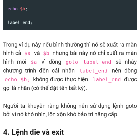
echo
$b
;

label_end;
Trong ví dụ này nếu bình thường thì nó sẽ xuất ra màn
hình cả
và
nhưng bài này nó chỉ xuất ra màn
$a
$b
hình mỗi
vì dòng
sẽ nhảy
$a
goto label_end
chương trình đến cái nhãn
nên dòng
label_end
không được thực hiện.
được
echo $b;
label_end
gọi là nhãn (có thể đặt tên bất kỳ).
Người ta khuyên rằng không nên sử dụng lệnh goto
bởi vì nó khó nhìn, lộn xộn khó bảo trì nâng cấp.
4. Lệnh die và exit