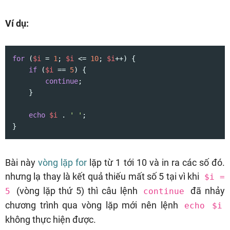
Ví dụ:
for
 (
$i
 = 
1
; 
$i
 <= 
10
; 
$i
++) {

if
 (
$i
 == 
5
) {

continue
;

    }

echo
$i
 . 
' '
;

}
Bài này
vòng lặp for
lặp từ 1 tới 10 và in ra các số đó.
nhưng lạ thay là kết quả thiếu mất số 5 tại vì khi
$i =
(vòng lặp thứ 5) thì câu lệnh
đã nhảy
5
continue
chương trình qua vòng lặp mới nên lệnh
echo $i
không thực hiện được.