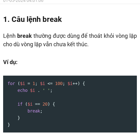
01-05-2024 04:01:06
1. Câu lệnh break
Lệnh
break
thường được dùng để thoát khỏi vòng lặp
cho dù vòng lặp vẫn chưa kết thúc.
Ví dụ:
for
 (
$i
 = 
1
; 
$i
 <= 
100
; 
$i
++) {

echo
$i
 . 
' '
;

if
 (
$i
 == 
20
) {

break
;

    }

}