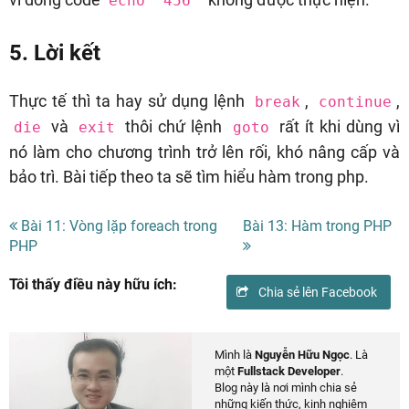
echo '456'
5. Lời kết
Thực tế thì ta hay sử dụng lệnh
,
,
break
continue
và
thôi chứ lệnh
rất ít khi dùng vì
die
exit
goto
nó làm cho chương trình trở lên rối, khó nâng cấp và
bảo trì. Bài tiếp theo ta sẽ tìm hiểu hàm trong php.
Bài 11: Vòng lặp foreach trong
Bài 13: Hàm trong PHP
PHP
Tôi thấy điều này hữu ích:
Chia sẻ lên Facebook
Mình là
Nguyễn Hữu Ngọc
. Là
một
Fullstack Developer
.
Blog này là nơi mình chia sẻ
những kiến thức, kinh nghiệm