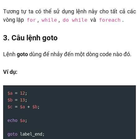
Tương tự ta có thể sử dụng lệnh này cho tất cả các
vòng lặp
,
,
và
.
for
while
do while
foreach
3. Câu lệnh goto
Lệnh
goto
dùng để nhảy đến một dòng code nào đó.
Ví dụ:
$a
 = 
12
$b
 = 
13
$c
 = 
$a
 + 
$b
;

echo
$a
;

goto
 label_end;
