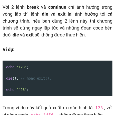
Với 2 lệnh
break
và
continue
chỉ ảnh hưởng trong
vòng lặp thì lệnh
die
và
exit
lại ảnh hưởng tới cả
chương trình, nếu bạn dùng 2 lệnh này thì chương
trình sẽ dừng ngay lập tức và những đoạn code bên
dưới
die
và
exit
sẽ không được thực hiện.
Ví dụ:
echo
'123'
;

die
(); 
// hoặc exit();
echo
'456'
;
Trong ví dụ này kết quả xuất ra màn hình là
, vởi
123
vì dòng code
không được thực hiện.