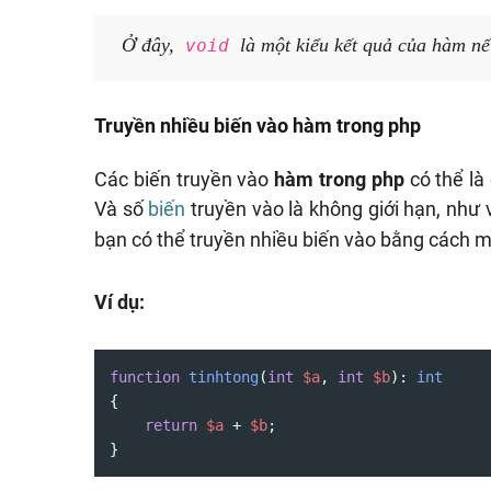
Ở đây,
là một kiểu kết quả của hàm nếu
void
Truyền nhiều biến vào hàm trong php
Các biến truyền vào
hàm trong php
có thể là
Và số
biến
truyền vào là không giới hạn, như v
bạn có thể truyền nhiều biến vào bằng cách m
Ví dụ:
function
tinhtong
(
int
$a
, 
int
$b
): 
int
{

return
$a
 + 
$b
;

}