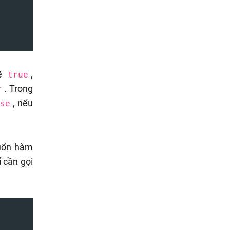
về
,
true
. Trong
r
, nếu
lse
uốn hàm
ỉ cần gọi