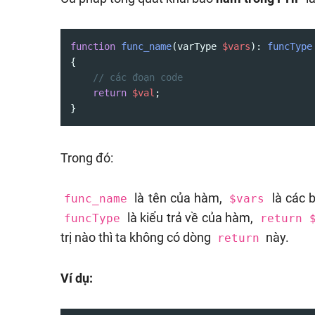
function
func_name
(
varType 
$vars
): 
funcType
{

// các đoạn code
return
$val
;

}
Trong đó:
là tên của hàm,
là các 
func_name
$vars
là kiểu trả về của hàm,
funcType
return 
trị nào thì ta không có dòng
này.
return
Ví dụ: