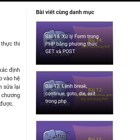
Bài viết cùng danh mục
Bài 14: Xử lý Form trong
thực thi
PHP bằng phương thức
GET và POST
xác định
p vào hệ
Bài 12: Lệnh break,
 sửa lại
continue, goto, die, exit
vì chương
trong php
 được.