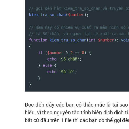
// gọi đến hàm kiem_tra_so_chan và truyền b
kiem_tra_so_chan
(
$number
);

// Hàm này có nhiệm vụ xuất ra màn hinh số 
// là Số chẵn, và ngược lại sẽ xuất ra màn 
function
kiem_tra_so_chan
(
int
$number
): 
voi
{

if
 (
$number
 % 
2
 == 
0
) {

echo
'Số chẵn'
;

    } 
else
 {

echo
'Số lẽ'
;

    }

}
Đọc đến đây các bạn có thắc mắc là tại sa
hiểu, vì theo nguyên tắc trình biên dịch dịch t
bất cứ đâu trên 1 file thì các bạn có thể gọi đế