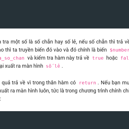
tra một số là số chẵn hay số lẻ, nếu số chẵn thì trả 
o thì ta truyền biến đó vào và đó chính là biến
$numbe
và kiểm tra hàm này trả về
hoặc
a_so_chan
true
fa
lại xuất ra màn hình
.
số lẻ
 quả trả về vì trong thân hàm có
. Nếu bạn m
return
xuất ra màn hình luôn, tức là trong chương trình chính ch
: