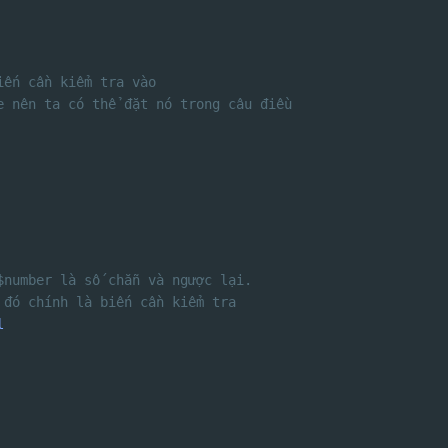
iến cần kiểm tra vào
e nên ta có thể đặt nó trong câu điều
$number là số chẵn và ngược lại.
 đó chính là biến cần kiểm tra
l