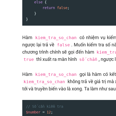
else
 {

return
false
;

    }

}
Hàm
có nhiệm vụ kiểm 
kiem_tra_so_chan
ngược lại trả về
. Muốn kiểm tra số nà
false
chương trình chính sẽ gọi đến hàm
kiem_tr
thì xuất ra màn hình
, ngược 
true
số chẵn
Hàm
gọi là hàm có kết
kiem_tra_so_chan
không trả về giá trị mà 
kiem_tra_so_chan
tới và truyền biến vào là xong. Ta làm như sau
// Số cần kiểm tra
$number
 = 
12
;
