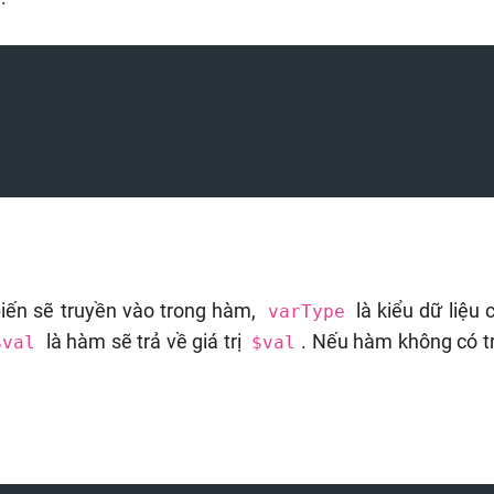
biến sẽ truyền vào trong hàm,
là kiểu dữ liệu 
varType
là hàm sẽ trả về giá trị
. Nếu hàm không có tr
$val
$val