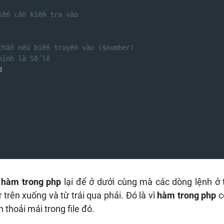
iến cần kiểm tra vào
chẵn nếu biến truyền vào ($number)
hình là Số lẽ
d
o
hàm trong php
lại để ở dưới cùng mà các dòng lệnh ở 
ừ trên xuống và từ trái qua phải. Đó là vì
hàm trong php
c
n thoải mái trong file đó.