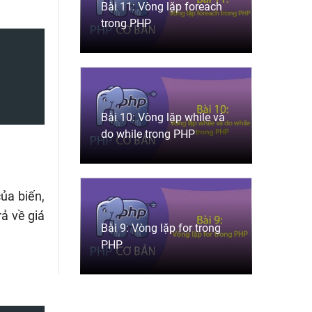
Bài 11: Vòng lặp foreach
trong PHP
Bài 10: Vòng lặp while và
do while trong PHP
của biến,
ả về giá
Bài 9: Vòng lặp for trong
PHP