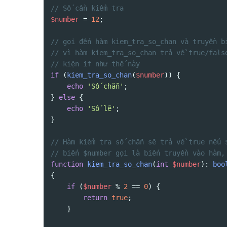
// Số cần kiểm tra
$number
 = 
12
;

// gọi đến hàm kiem_tra_so_chan và truyền b
// vì hàm kiem_tra_so_chan trả về true/fals
// kiện if như thế này
if
 (
kiem_tra_so_chan
(
$number
)) {

echo
'Số chẵn'
;

} 
else
 {

echo
'Số lẽ'
;

}

// Hàm kiểm tra số chẵn sẽ trả về true nếu 
// biến $number gọi là biến truyền vào hàm,
function
kiem_tra_so_chan
(
int
$number
): 
boo
{

if
 (
$number
 % 
2
 == 
0
) {

return
true
;

    }
