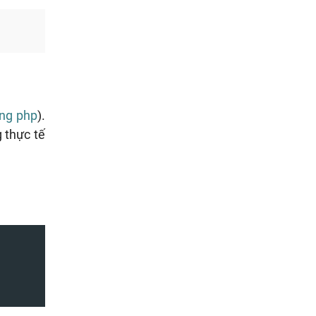
ong php
).
 thực tế