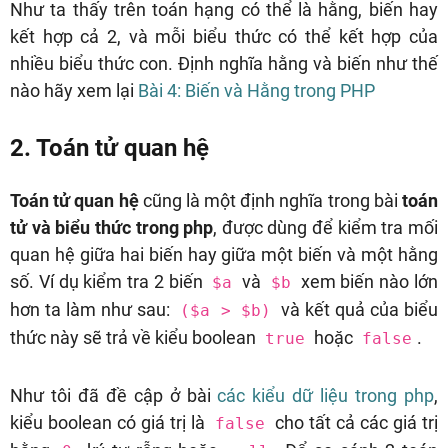
Như ta thấy trên toán hạng có thể là hằng, biến hay
kết hợp cả 2, và mỗi biểu thức có thể kết hợp của
nhiều biểu thức con. Định nghĩa hằng và biến như thế
nào hãy xem lại
Bài 4: Biến và Hằng trong PHP
2. Toán tử quan hệ
Toán tử quan hệ
cũng là một định nghĩa trong bài
toán
tử và biểu thức trong php
, được dùng để kiểm tra mối
quan hệ giữa hai biến hay giữa một biến và một hằng
số. Ví dụ kiểm tra 2 biến
và
xem biến nào lớn
$a
$b
hơn ta làm như sau:
và kết quả của biểu
($a > $b)
thức này sẽ trả về kiểu boolean
hoặc
.
true
false
Như tôi đã đề cập ở bài
các kiểu dữ liệu trong php
,
kiểu boolean có giá trị là
cho tất cả các giá trị
false