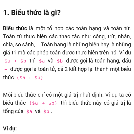
1. Biểu thức là gì?
Biểu thức
là một tổ hợp các toán hạng và toán tử.
Toán tử thực hiện các thao tác như cộng, trừ, nhân,
chia, so sánh, … Toán hạng là những biến hay là những
giá trị mà các phép toán được thực hiện trên nó. Ví dụ
thì
và
được gọi là toán hạng, dấu
$a + $b
$a
$b
được gọi là toán tử, cả 2 kết hợp lại thành một biểu
+
thức
.
($a + $b)
Mỗi biểu thức chỉ có một giá trị nhất định. Ví dụ ta có
biểu thức
thì biểu thức này có giá trị là
($a + $b)
tổng của
và
.
$a
$b
Ví dụ: