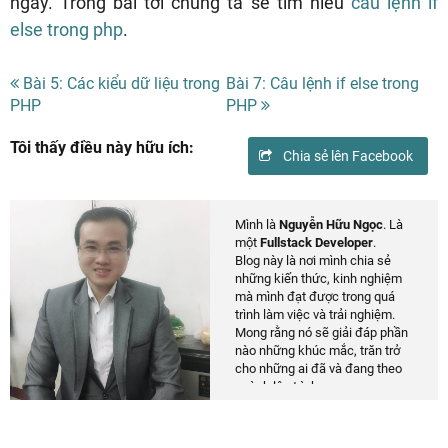
ngay. Trong bài tới chúng ta sẽ tìm hiểu
câu lệnh if
else trong php
.
Bài 5: Các kiểu dữ liệu trong
Bài 7: Câu lệnh if else trong
PHP
PHP
Tôi thấy điều này hữu ích:
Chia sẻ lên Facebook
Mình là
Nguyễn Hữu Ngọc
. Là
một
Fullstack Developer
.
Blog này là nơi mình chia sẻ
những kiến thức, kinh nghiệm
mà mình đạt được trong quá
trình làm việc và trải nghiệm.
Mong rằng nó sẽ giải đáp phần
nào những khúc mắc, trăn trở
cho những ai đã và đang theo
ngành lập trình.