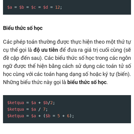
$a
 = 
$b
 = 
$c
 = 
$d
 = 
12
;
Biểu thức số học
Các phép toán thường được thực hiện theo một thứ tự
cụ thể gọi là
độ ưu tiên
để đưa ra giá trị cuối cùng (sẽ
đề cập đến sau). Các biểu thức số học trong các ngôn
ngữ được thể hiện bằng cách sử dụng các toán tử số
học cùng với các toán hạng dạng số hoặc ký tự (biến).
Những biểu thức này gọi là
biểu thức số học
.
$ketqua
 = 
$a
 + 
$b
/
2
$ketqua
 = 
$a
 / 
7
$ketqua
 = 
$a
 + (
$b
 = 
5
 + 
6
);