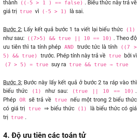
thành
. Biểu thức này trả về
((-5 > 1 ) == false)
giá trị
vì
là sai.
true
(-5 > 1)
Bước 2:
Lấy kết quả bước 1 ta viết lại biểu thức
(1)
như sau:
. Theo độ
((7>5) && true || 10 == 10)
ưu tiên thì ta tính phép
trước tức là tính
AND
((7 >
trước. Phép tính này trả về
bởi vì
5) && true)
true
suy ra
(7 > 5) = true
true && true ⇒ true
Bước 3:
Bước này lấy kết quả ở bước 2 ta ráp vào thì
biểu thức
như sau:
.
(1)
(true || 10 == 10)
Phép
sẽ trả về
nếu một trong 2 biểu thức
OR
true
có giá trị
⇒ biểu thức
là biểu thức có giá
true
(1)
trị
.
true
4. Độ ưu tiên các toán tử