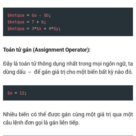
$ketqua
 = 
$a
 - 
$b
$ketqua
 = 
7
 + 
6
$ketqua
 = 
3
*
$x
 + 
4
*
$y
;
Toán tử gán (Assignment Operator):
Đây là toán tử thông dụng nhất trong mọi ngôn ngữ, ta
dùng dấu
để gán giá trị cho một biến bất kỳ nào đó.
=
$a
 = 
12
;
Nhiều biến có thể được gán cùng một giá trị qua một
câu lệnh đơn gọi là gán liên tiếp.