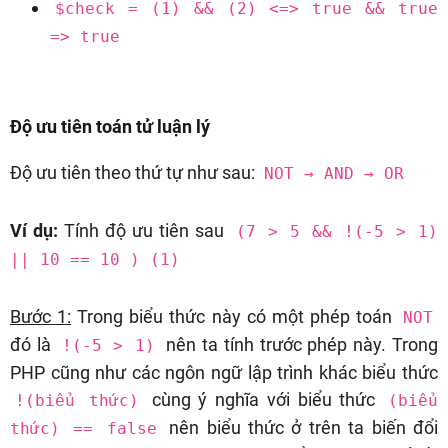
$check = (1) && (2) <=> true && true
=> true
Độ ưu tiên toán tử luận lý
Độ ưu tiên theo thứ tự như sau:
NOT → AND → OR
Ví dụ:
Tính độ ưu tiên sau
(7 > 5 && !(-5 > 1)
|| 10 == 10 ) (1)
Bước 1:
Trong biểu thức này có một phép toán
NOT
đó là
nên ta tính trước phép này. Trong
!(-5 > 1)
PHP cũng như các ngôn ngữ lập trình khác biểu thức
cùng ý nghĩa với biểu thức
!(biểu thức)
(biểu
nên biểu thức ở trên ta biến đổi
thức) == false