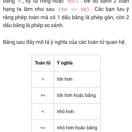
bằng
, ký tự rỗng hoặc
. Để so sánh 2 toán
0
null
hạng ta làm như sau
. Các bạn lưu ý
($a == $b)
rằng phép toán mà có 1 dấu bằng là phép gán, còn 2
dấu bằng là phép so sánh.
Bảng sau đây mô tả ý nghĩa của các toán tử quan hệ.
Toán tử
Ý nghĩa
>
lớn hơn
>=
lớn hơn hoặc bằng
<
nhỏ hơn
<=
nhỏ hơn hoặc bằng