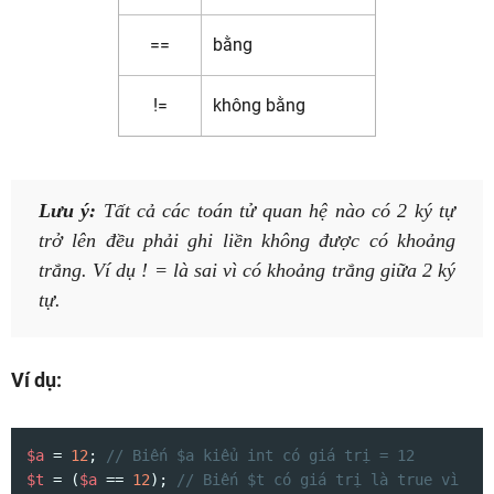
==
bằng
!=
không bằng
Lưu ý:
Tất cả các toán tử quan hệ nào có 2 ký tự
trở lên đều phải ghi liền không được có khoảng
trắng. Ví dụ ! = là sai vì có khoảng trắng giữa 2 ký
tự.
Ví dụ:
$a
 = 
12
; 
// Biến $a kiểu int có giá trị = 12
$t
 = (
$a
 == 
12
); 
// Biến $t có giá trị là true vì 