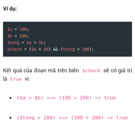
Ví dụ:
$a
 = 
100
$b
 = 
200
$tong
 = 
$a
 + 
$b
$check
 = (
$a
 < 
$b
) && (
$tong
 > 
200
);
Kết quả của đoạn mã trên biến
sẽ có giá trị
$check
là
vì:
true
($a > $b) <=> (100 < 200) => true
($tong > 200) <=> (300 > 200) => true