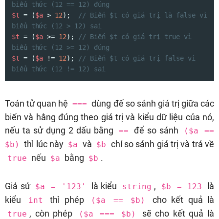
biểu thức (12 == 12) đúng
$t
 = (
$a
 > 
12
);  
// Biến $t có giá trị là false vì 
biểu thức (12 > 12) sai
$t
 = (
$a
 >= 
12
); 
// Biến $t có giá trị true vì 
biểu thức (12 >= 12) đúng
$t
 = (
$a
 != 
12
); 
// Biến $t có giá trị false vì 
biểu thức (12 != 12) sai
Toán tử quan hệ
dùng để so sánh giá trị giữa các
===
biến và hằng đúng theo giá trị và kiểu dữ liệu của nó,
nếu ta sử dụng 2 dấu bằng
để so sánh
==
($a ==
thì lúc này
và
chỉ so sánh giá trị và trả về
$b)
$a
$b
nếu
bằng
.
true
$a
$b
Giả sử
là kiểu
,
là
$a = '123'
string
$b = 123
kiểu
thì phép
cho kết quả là
int
($a == $b)
, còn phép
sẽ cho kết quả là
true
($a === $b)