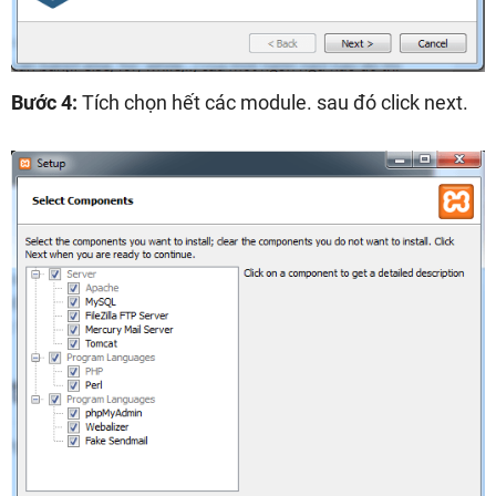
Bước 4:
Tích chọn hết các module. sau đó click next.