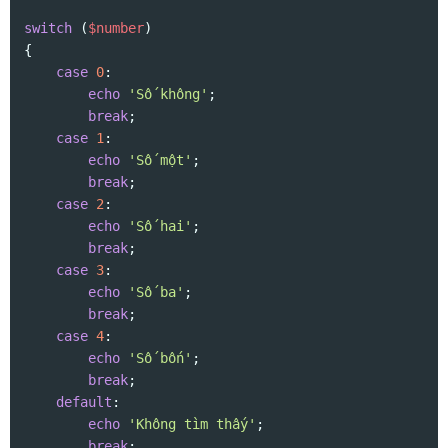
switch
 (
$number
)

{

case
0
:

echo
'Số không'
;

break
;

case
1
:

echo
'Số một'
;

break
;

case
2
:

echo
'Số hai'
;

break
;

case
3
:

echo
'Số ba'
;

break
;

case
4
:

echo
'Số bốn'
;

break
;

default
:

echo
'Không tìm thấy'
;

break
;
