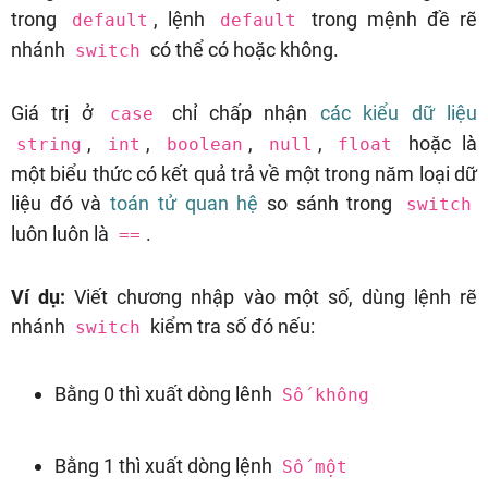
trong
, lệnh
trong mệnh đề rẽ
default
default
nhánh
có thể có hoặc không.
switch
Giá trị ở
chỉ chấp nhận
các kiểu dữ liệu
case
,
,
,
,
hoặc là
string
int
boolean
null
float
một biểu thức có kết quả trả về một trong năm loại dữ
liệu đó và
toán tử quan hệ
so sánh trong
switch
luôn luôn là
.
==
Ví dụ:
Viết chương nhập vào một số, dùng lệnh rẽ
nhánh
kiểm tra số đó nếu:
switch
Bằng 0 thì xuất dòng lênh
Số không
Bằng 1 thì xuất dòng lệnh
Số một