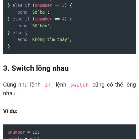
} 
else
if
 (
$number
 == 
3
) {

echo
'Số ba'
;

} 
else
if
 (
$number
 == 
4
) {

echo
'Số bốn'
;

} 
else
 {

echo
'Không tìm thấy'
;

}
3. Switch lồng nhau
Cũng như lệnh
, lệnh
cũng có thể lồng
if
switch
nhau.
Ví dụ:
$number
 = 
12