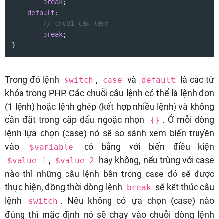
break
;

default
:

// chuỗi câu lệnh
break
;

}
Trong đó lệnh
,
và
là các từ
switch
case
default
khóa trong PHP. Các chuỗi câu lệnh có thể là lệnh đơn
(1 lệnh) hoặc lệnh ghép (kết hợp nhiều lệnh) và không
cần đặt trong cặp dấu ngoặc nhọn
. Ở mỗi dòng
{}
lệnh lựa chọn (case) nó sẽ so sánh xem biến truyền
vào
có bằng với biến điều kiện
$variable
,
hay không, nếu trùng với case
$value_1
$value_2
nào thì những câu lệnh bên trong case đó sẽ được
thực hiện, đồng thời dòng lệnh
sẽ kết thúc câu
break
lệnh
. Nếu không có lựa chọn (case) nào
switch
đúng thì mặc định nó sẽ chạy vào chuỗi dòng lệnh