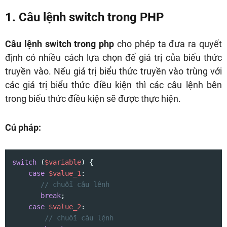
1. Câu lệnh switch trong PHP
Câu lệnh switch trong php
cho phép ta đưa ra quyết
định có nhiều cách lựa chọn để giá trị của biểu thức
truyền vào. Nếu giá trị biểu thức truyền vào trùng với
các giá trị biểu thức điều kiện thì các câu lệnh bên
trong biểu thức điều kiện sẽ được thực hiện.
Cú pháp:
switch
 (
$variable
) {

case
$value_1
:

// chuỗi câu lênh
break
;

case
$value_2
:

// chuỗi câu lệnh