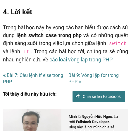
4. Lời kết
Trong bài học này hy vọng các bạn hiểu được cách sử
dụng
lệnh switch case trong php
và có những quyết
định sáng suốt trong việc lựa chọn giữa lệnh
switch
và lệnh
. Trong các bài học tới, chúng ta sẽ cùng
if
nhau nghiên cứu về
các loại vòng lặp trong PHP
Bài 7: Câu lệnh if else trong
Bài 9: Vòng lặp for trong
PHP
PHP
Tôi thấy điều này hữu ích:
Chia sẻ lên Facebook
Mình là
Nguyễn Hữu Ngọc
. Là
một
Fullstack Developer
.
Blog này là nơi mình chia sẻ