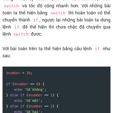
và tốc độ cũng nhanh hơn. Với những bài
switch
toán ta thể hiện bằng
thì hoàn toàn có thể
switch
chuyển thành
, ngược lại những bài toán ta dùng
if
lệnh
để thể hiện thì chưa chắc đã chuyển qua
if
lệnh
đươc.
switch
Với bài toán trên ta thể hiện bằng câu lệnh
như
if
sau:
$number
 = 
10
;

if
 (
$number
 == 
0
) {

echo
'Số không'
;

} 
else
if
 (
$number
 == 
1
) {

echo
'Số một'
;

} 
else
if
 (
$number
 == 
2
) {

echo
'Số hai'
;
