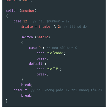
$midle
 = 
null
;

switch
 (
$number
)

{

case
12
 : 
// nếu $number = 12
$midle
 = 
$number
 % 
2
; 
// lấy số dư
switch
 (
$midle
)

        {

case
0
 : 
// nếu số dư = 0
echo
'Số chẵn'
;

break
;

default
 :

echo
'Số lẽ'
;

break
;

        }

break
;

default
: 
// nếu không phải 12 thì không làm gì
break
;

}